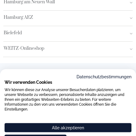
Hamburg am Neuen Wall
Hamburg AEZ
Bielefeld
WEITZ-Onlineshop
Kostenloser Versand ab 80€ (DE)
Datenschutzbestimmungen
Wir verwenden Cookies
Persönlicher WEITZ Kundenservice
Wir können diese zur Analyse unserer Besucherdaten platzieren, um
Sichere und schnelle Lieferung mit DHL
unsere Webseite zu verbessern, personalisierte Inhalte anzuzeigen und
Ihnen ein großartiges Webseiten-Erlebnis zu bieten. Für weitere
Gesicherte SSL-Verbindung
Informationen zu den von uns verwendeten Cookies öffnen Sie die
Einstellungen.
Alle akzeptieren