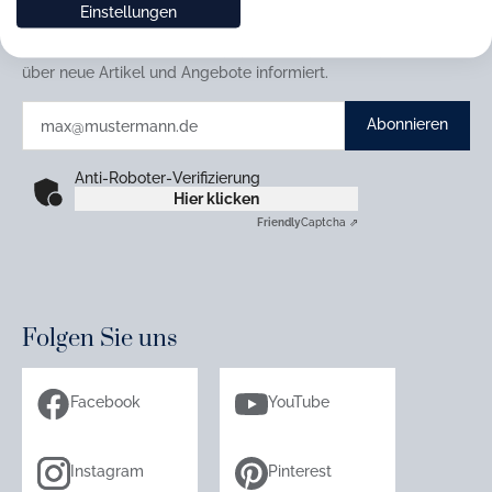
Newsletter abonnieren
Einstellungen
Abonnieren Sie jetzt einfach unseren regelmäßig
erscheinenden Newsletter und Sie werden stets als Erster
über neue Artikel und Angebote informiert.
Abonnieren
Anti-Roboter-Verifizierung
Hier klicken
Friendly
Captcha ⇗
Folgen Sie uns
Facebook
YouTube
Instagram
Pinterest