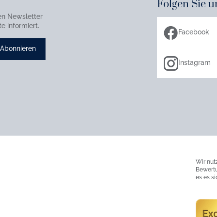
Folgen Sie u
en Newsletter
e informiert.
Facebook
Abonnieren
Instagram
Wir nut
Bewertu
es es s