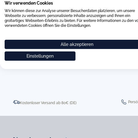
Sie uns gerne über das beigefügte Kontaktformular. Wir werd
Wir verwenden Cookies
um Ihre Anfrage kümmern.
Wir können diese zur Analyse unserer Besucherdaten platzieren, um unsere
Webseite zu verbessern, personalisierte Inhalte anzuzeigen und Ihnen ein
großartiges Webseiten-Erlebnis zu bieten. Für weitere Informationen zu den v
verwendeten Cookies öffnen Sie die Einstellungen.
Alle akzeptieren
Einstellungen
0511 8997 9887
online-buer
Persö
Kostenloser Versand ab 80€ (DE)