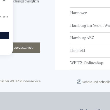
en uns schnellstmöglich
Hannover
on uns
Hamburg am Neuen Wal
Hamburg AEZ
o@weitz-porzellan.de
Bielefeld
WEITZ-Onlineshop
nlicher WEITZ Kundenservice
Sichere und schnell