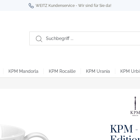
WEITZ Kundenservice - Wir sind für Sie da!
KPM Mandorla
KPM Rocaille
KPM Urania
KPM Urbi
Berlin
oyal Noir
ro- & Espressotassen
tikel
Kurland To Go Becher
habet Edition
üro- & Espressotassen
KPM - 