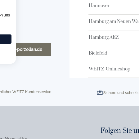
Hannover
on uns
Hamburg am Neuen Wal
Hamburg AEZ
o@weitz-porzellan.de
Bielefeld
WEITZ-Onlineshop
nlicher WEITZ Kundenservice
Sichere und schnell
Folgen Sie u
en Newsletter