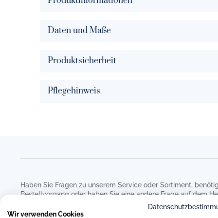
Produktinformationen
Daten und Maße
Produktsicherheit
Pflegehinweis
Haben Sie Fragen zu unserem Service oder Sortiment, benötig
Bestellvorgang oder haben Sie eine andere Frage auf dem He
Sie uns gerne über das beigefügte Kontaktformular. Wir werd
Datenschutzbestimm
um Ihre Anfrage kümmern.
Wir verwenden Cookies