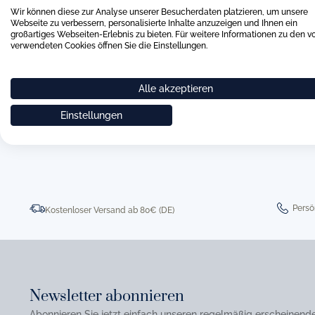
Wir können diese zur Analyse unserer Besucherdaten platzieren, um unsere
Webseite zu verbessern, personalisierte Inhalte anzuzeigen und Ihnen ein
großartiges Webseiten-Erlebnis zu bieten. Für weitere Informationen zu den v
verwendeten Cookies öffnen Sie die Einstellungen.
Alle akzeptieren
0511 8997 9887
online-buer
Einstellungen
Persö
Kostenloser Versand ab 80€ (DE)
Newsletter abonnieren
Abonnieren Sie jetzt einfach unseren regelmäßig erscheinend