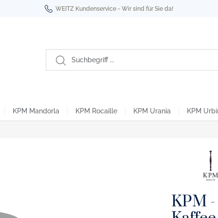
WEITZ Kundenservice - Wir sind für Sie da!
KPM Mandorla
KPM Rocaille
KPM Urania
KPM Urbi
Berlin
oyal Noir
ro- & Espressotassen
tikel
Kurland To Go Becher
habet Edition
üro- & Espressotassen
KPM - 