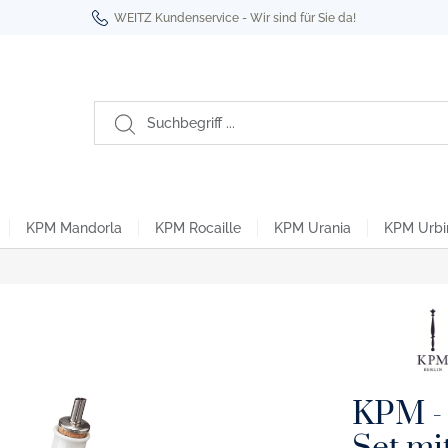
WEITZ Kundenservice - Wir sind für Sie da!
KPM Mandorla
KPM Rocaille
KPM Urania
KPM Urbi
Berlin
oyal Noir
ro- & Espressotassen
tikel
Kurland To Go Becher
habet Edition
üro- & Espressotassen
KPM -