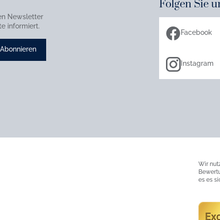
Folgen Sie u
en Newsletter
e informiert.
Facebook
Abonnieren
Instagram
Wir nut
Bewertu
es es s