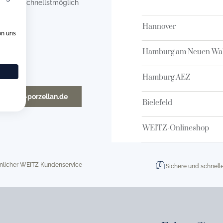
en uns schnellstmöglich
Hannover
on uns
Hamburg am Neuen Wal
Hamburg AEZ
o@weitz-porzellan.de
Bielefeld
WEITZ-Onlineshop
nlicher WEITZ Kundenservice
Sichere und schnell