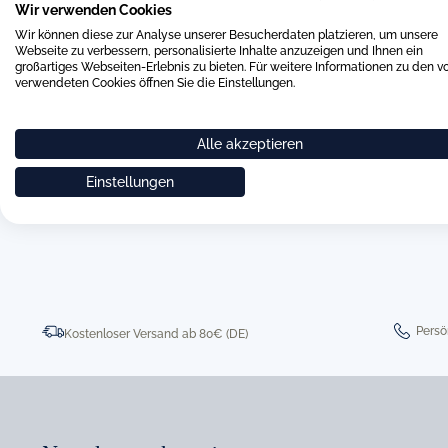
Sie uns gerne über das beigefügte Kontaktformular. Wir werd
Wir verwenden Cookies
um Ihre Anfrage kümmern.
Wir können diese zur Analyse unserer Besucherdaten platzieren, um unsere
Webseite zu verbessern, personalisierte Inhalte anzuzeigen und Ihnen ein
großartiges Webseiten-Erlebnis zu bieten. Für weitere Informationen zu den v
verwendeten Cookies öffnen Sie die Einstellungen.
Alle akzeptieren
Einstellungen
0511 8997 9887
online-buer
Persö
Kostenloser Versand ab 80€ (DE)