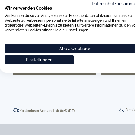
Haben Sie Fragen zu unserem Service oder Sortiment, benötig
Datenschutzbestimm
Bestellvorgang oder haben Sie eine andere Frage auf dem He
Wir verwenden Cookies
Sie uns gerne über das beigefügte Kontaktformular. Wir werd
Wir können diese zur Analyse unserer Besucherdaten platzieren, um unsere
um Ihre Anfrage kümmern.
Webseite zu verbessern, personalisierte Inhalte anzuzeigen und Ihnen ein
großartiges Webseiten-Erlebnis zu bieten. Für weitere Informationen zu den v
verwendeten Cookies öffnen Sie die Einstellungen.
Alle akzeptieren
Einstellungen
0511 8997 9887
online-buer
Persö
Kostenloser Versand ab 80€ (DE)