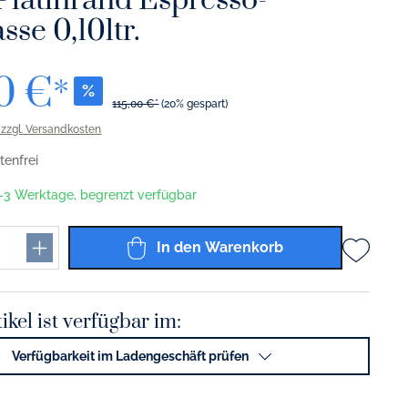
latinrand Espresso-
sse 0,10ltr.
0 €*
%
115,00 €*
(20% gespart)
. zzgl. Versandkosten
enfrei
 1-3 Werktage, begrenzt verfügbar
In den Warenkorb
ikel ist verfügbar im:
Verfügbarkeit im Ladengeschäft prüfen