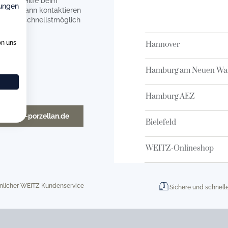
en Sie Hilfe beim
ungen
rzen? Dann kontaktieren
en uns schnellstmöglich
on uns
Hannover
Hamburg am Neuen Wal
Hamburg AEZ
o@weitz-porzellan.de
Bielefeld
WEITZ-Onlineshop
nlicher WEITZ Kundenservice
Sichere und schnell