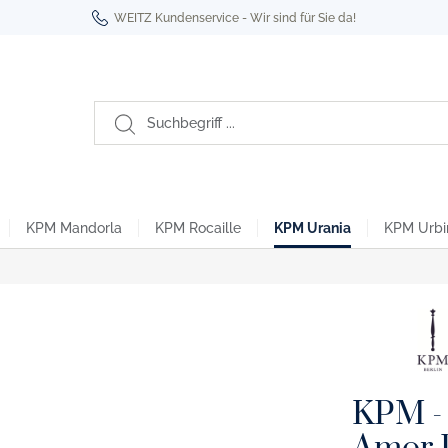
WEITZ Kundenservice - Wir sind für Sie da!
KPM Mandorla
KPM Rocaille
KPM Urania
KPM Urbi
Berlin
oyal Noir
ro- & Espressotassen
tikel
Kurland To Go Becher
habet Edition
üro- & Espressotassen
KPM - 