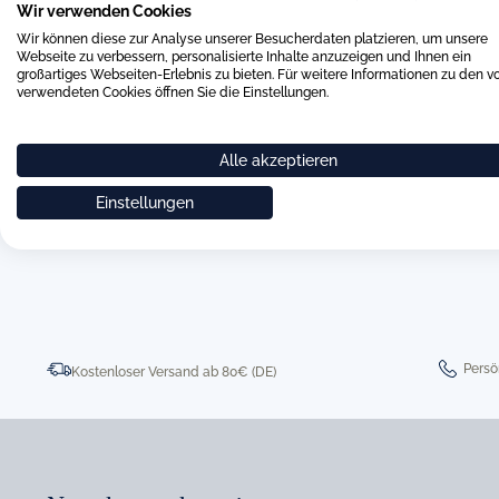
Sie uns gerne über das beigefügte Kontaktformular. Wir werd
Wir verwenden Cookies
um Ihre Anfrage kümmern.
Wir können diese zur Analyse unserer Besucherdaten platzieren, um unsere
Webseite zu verbessern, personalisierte Inhalte anzuzeigen und Ihnen ein
großartiges Webseiten-Erlebnis zu bieten. Für weitere Informationen zu den v
verwendeten Cookies öffnen Sie die Einstellungen.
Alle akzeptieren
Einstellungen
0511 8997 9887
online-buer
Persö
Kostenloser Versand ab 80€ (DE)