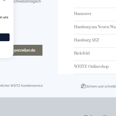
en uns schnellstmöglich
Hannover
on uns
Hamburg am Neuen Wal
Hamburg AEZ
o@weitz-porzellan.de
Bielefeld
WEITZ-Onlineshop
nlicher WEITZ Kundenservice
Sichere und schnell