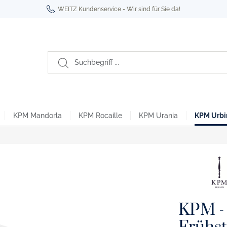
WEITZ Kundenservice - Wir sind für Sie da!
KPM Mandorla
KPM Rocaille
KPM Urania
KPM Urbi
Berlin
oyal Noir
ro- & Espressotassen
tikel
Kurland To Go Becher
habet Edition
üro- & Espressotassen
KPM - 