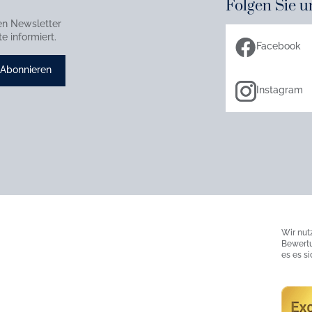
Folgen Sie u
en Newsletter
e informiert.
Facebook
Abonnieren
Instagram
Wir nut
Bewertu
es es s