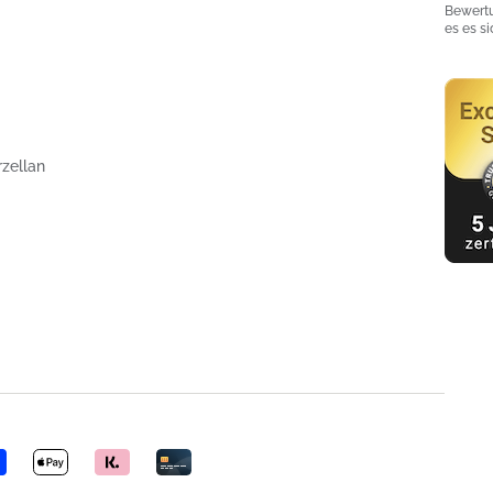
Bewertu
es es s
rzellan