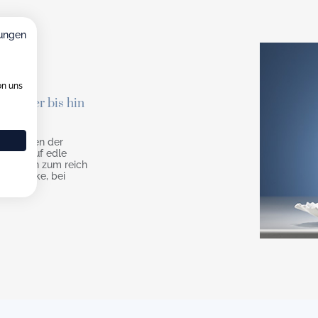
ungen
on uns
zierter bis hin
nd Schalen der
reinen auf edle
e bis hin zum reich
terstücke, bei
önnen.