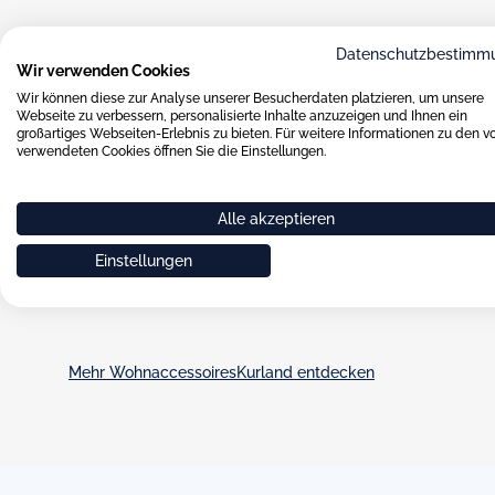
Datenschutzbestimm
Wir verwenden Cookies
Körbe & Schalen
Wir können diese zur Analyse unserer Besucherdaten platzieren, um unsere
Webseite zu verbessern, personalisierte Inhalte anzuzeigen und Ihnen ein
großartiges Webseiten-Erlebnis zu bieten. Für weitere Informationen zu den v
verwendeten Cookies öffnen Sie die Einstellungen.
KPM Körbe und Schalen – Porzellankunst von redu
zu opulenter Formensprache.
Alle akzeptieren
Dekoration und Inspiration liefern die zahlreichen Körbe u
Königlichen Porzellanmanufaktur (KPM) Berlin, denn sie ve
Weise Zierde und Funktion. Von der filigranen Konfektschal
Einstellungen
verzierten Korb – hier erleben Porzellanfreunde wahre Meis
denen Betrachter immer wieder neue Details entdecken k
Mehr Wohnaccessoires
Kurland entdecken