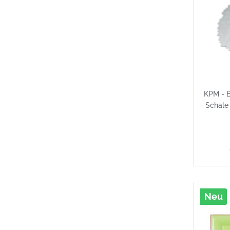
KPM - B
Schale 
Neu